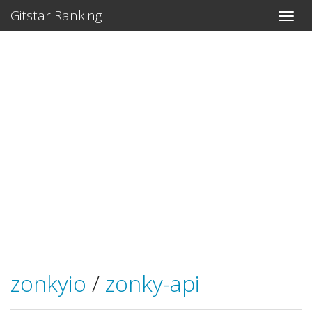
Gitstar Ranking
zonkyio
/
zonky-api