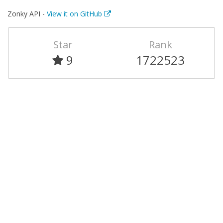
Zonky API -
View it on GitHub
Star
Rank
9
1722523