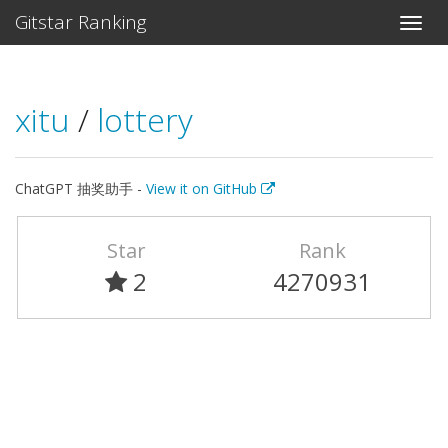
Gitstar Ranking
xitu
/
lottery
ChatGPT 抽奖助手 -
View it on GitHub
Star
Rank
2
4270931