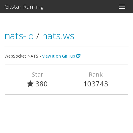
Gitstar Ranking
nats-io
/
nats.ws
WebSocket NATS -
View it on GitHub
Star
Rank
380
103743