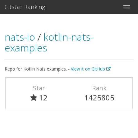
Gitstar Ranking
nats-io
/
kotlin-nats-
examples
Repo for Kotlin Nats examples. -
View it on GitHub
Star
Rank
12
1425805