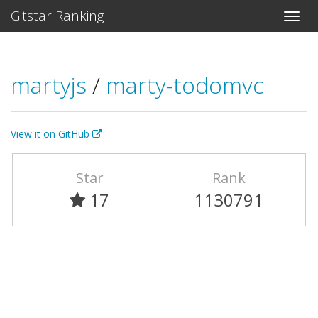
Gitstar Ranking
martyjs
/
marty-todomvc
View it on GitHub
Star
Rank
17
1130791