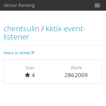
Gitstar Ranking
chentsulin
/
kktix-event-
listener
View it on GitHub
Star
Rank
4
2862009