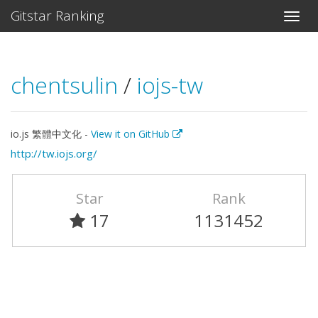
Gitstar Ranking
chentsulin
/
iojs-tw
io.js 繁體中文化 -
View it on GitHub
http://tw.iojs.org/
Star
Rank
17
1131452