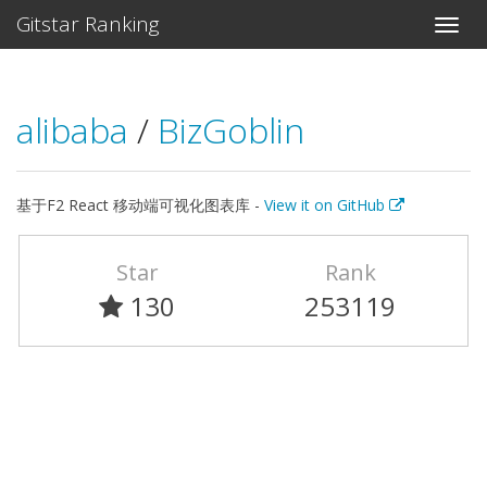
Gitstar Ranking
alibaba
/
BizGoblin
基于F2 React 移动端可视化图表库 -
View it on GitHub
Star
Rank
130
253119