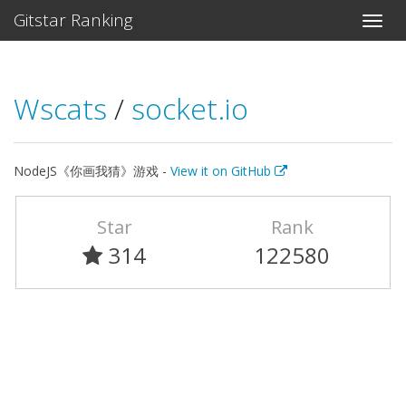
Gitstar Ranking
Wscats
/
socket.io
NodeJS《你画我猜》游戏 -
View it on GitHub
Star
Rank
314
122580