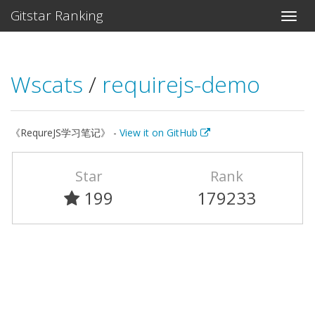
Gitstar Ranking
Wscats
/
requirejs-demo
《RequreJS学习笔记》 -
View it on GitHub
Star
Rank
199
179233