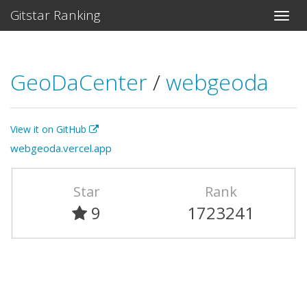
Gitstar Ranking
GeoDaCenter
/
webgeoda
View it on GitHub
webgeoda.vercel.app
Star
Rank
9
1723241